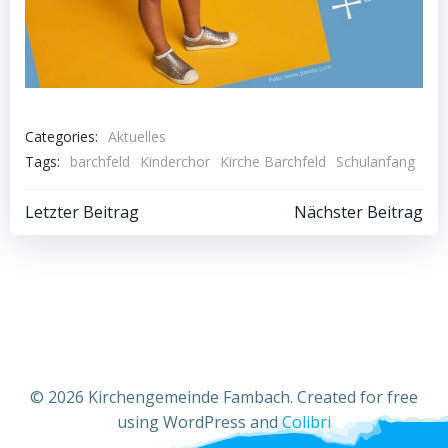
Categories:
Aktuelles
Tags:
barchfeld
Kinderchor
Kirche Barchfeld
Schulanfang
Post
Post
Letzter Beitrag
Nächster Beitrag
navigation
navigation
© 2026 Kirchengemeinde Fambach. Created for free
using WordPress and
Colibri