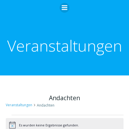
Zum
Inhalt
springen
Veranstaltungen
Andachten
Veranstaltungen
Andachten
Veranstaltungen
Es wurden keine Ergebnisse gefunden.
Hinweis