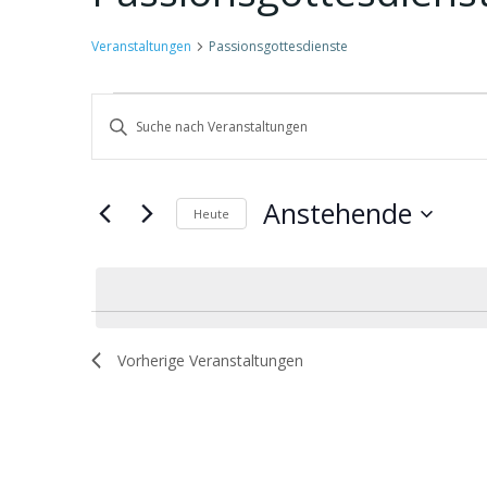
Veranstaltungen
Passionsgottesdienste
Veranstaltungen
V
Bitte
Schlüsselwort
e
eingeben.
Suche
r
Anstehende
Heute
nach
Datum
Veranstaltungen
a
wählen.
Schlüsselwort.
n
s
Vorherige
Veranstaltungen
t
a