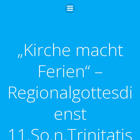
Zum
Inhalt
springen
„Kirche macht
Ferien“ –
Regionalgottesdi
enst
11.So.n.Trinitatis